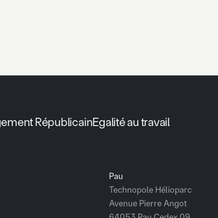
gement Républicain
Egalité au travail
Pau
Technopole Hélioparc
Avenue Pierre Angot
64053 Pau Cedex 09