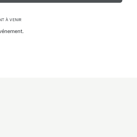
T À VENIR
vénement.