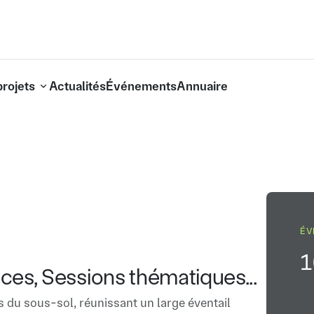
projets
Actualités
Événements
Annuaire
ÉV
1
ces, Sessions thématiques...
s du sous-sol, réunissant un large éventail