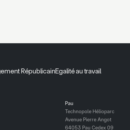
gement Républicain
Egalité au travail
Pau
Technopole Hélioparc
Avenue Pierre Angot
64053 Pau Cedex 09