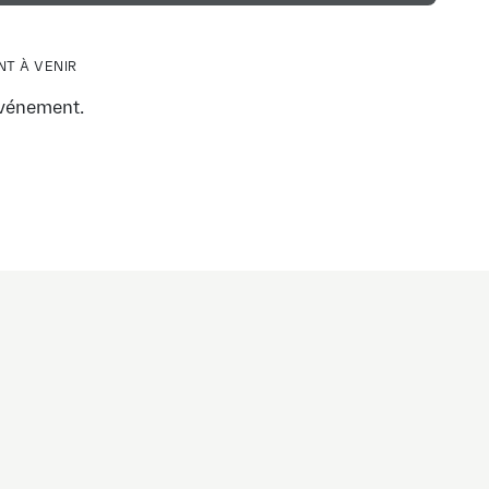
T À VENIR
vénement.