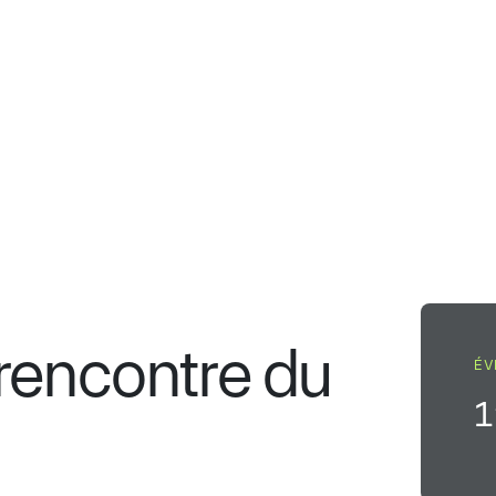
projets
Actualités
Événements
Annuaire
 rencontre du
ÉV
1