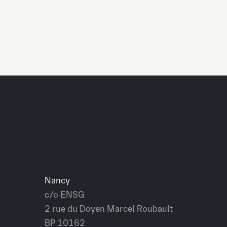
Nancy
c/o ENSG
2 rue du Doyen Marcel Roubault
BP 10162